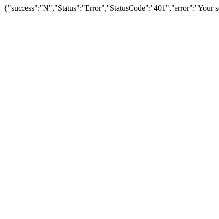
{"success":"N","Status":"Error","StatusCode":"401","error":"Your se